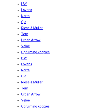
I:SY
Lovens
Norta
Qio
Riese & Muller
Tern
Urban Arrow
Veloe
Opruiming koopjes
I:SY
Lovens
Norta
Qio
Riese & Muller
Tern
Urban Arrow
Veloe
Opruiming koopjes