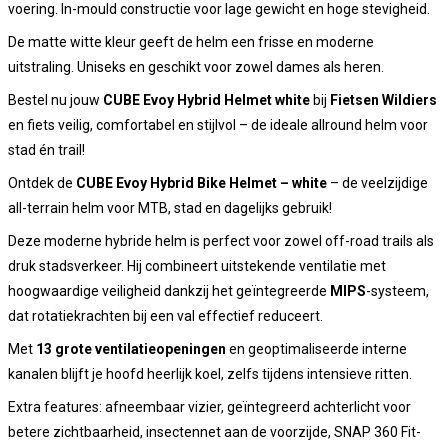
voering. In-mould constructie voor lage gewicht en hoge stevigheid.
De matte witte kleur geeft de helm een frisse en moderne
uitstraling. Uniseks en geschikt voor zowel dames als heren.
Bestel nu jouw
CUBE Evoy Hybrid Helmet white
bij
Fietsen Wildiers
en fiets veilig, comfortabel en stijlvol – de ideale allround helm voor
stad én trail!
Ontdek de
CUBE Evoy Hybrid Bike Helmet – white
– de veelzijdige
all-terrain helm voor MTB, stad en dagelijks gebruik!
Deze moderne hybride helm is perfect voor zowel off-road trails als
druk stadsverkeer. Hij combineert uitstekende ventilatie met
hoogwaardige veiligheid dankzij het geïntegreerde
MIPS
-systeem,
dat rotatiekrachten bij een val effectief reduceert.
Met
13 grote ventilatieopeningen
en geoptimaliseerde interne
kanalen blijft je hoofd heerlijk koel, zelfs tijdens intensieve ritten.
Extra features: afneembaar vizier, geïntegreerd achterlicht voor
betere zichtbaarheid, insectennet aan de voorzijde, SNAP 360 Fit-