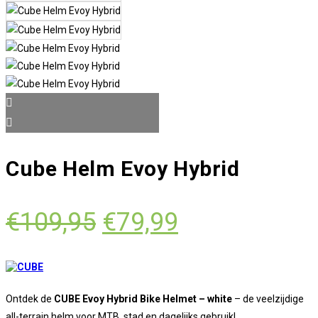
Cube Helm Evoy Hybrid
Oorspronkelijke
Huidige
€
109,95
€
79,99
prijs
prijs
was:
is:
€109,95.
€79,99.
Ontdek de
CUBE Evoy Hybrid Bike Helmet – white
– de veelzijdige
all-terrain helm voor MTB, stad en dagelijks gebruik!