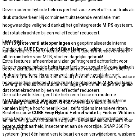
Deze moderne hybride helm is perfect voor zowel off-road trails als
druk stadsverkeer. Hij combineert uitstekende ventilatie met
hoogwaardige veiligheid dankzij het geïntegreerde
MIPS
-systeem,
dat rotatiekrachten bij een val effectief reduceert.
Lees meer
Met
13 grote ventilatieopeningen
en geoptimaliseerde interne
Ontdek de
CUBE Evoy Hybrid Bike Helmet – white
– de veelzijdige
kanalen blijft je hoofd heerlijk koel, zelfs tijdens intensieve ritten.
all-terrain helm voor MTB, stad en dagelijks gebruik!
Extra features: afneembaar vizier, geïntegreerd achterlicht voor
Deze moderne hybride helm is perfect voor zowel off-road trails als
betere zichtbaarheid, insectennet aan de voorzijde, SNAP 360 Fit-
druk stadsverkeer. Hij combineert uitstekende ventilatie met
systeem (met één hand verstelbaar) en een verwijderbare, wasbare
hoogwaardige veiligheid dankzij het geïntegreerde
MIPS
-systeem,
voering. In-mould constructie voor lage gewicht en hoge stevigheid.
dat rotatiekrachten bij een val effectief reduceert.
De matte witte kleur geeft de helm een frisse en moderne
Met
13 grote ventilatieopeningen
en geoptimaliseerde interne
uitstraling. Uniseks en geschikt voor zowel dames als heren.
kanalen blijft je hoofd heerlijk koel, zelfs tijdens intensieve ritten.
Bestel nu jouw
CUBE Evoy Hybrid Helmet white
bij
Fietsen Wildiers
Extra features: afneembaar vizier, geïntegreerd achterlicht voor
en fiets veilig, comfortabel en stijlvol – de ideale allround helm voor
betere zichtbaarheid, insectennet aan de voorzijde, SNAP 360 Fit-
stad én trail!
systeem (met één hand verstelbaar) en een verwijderbare, wasbare