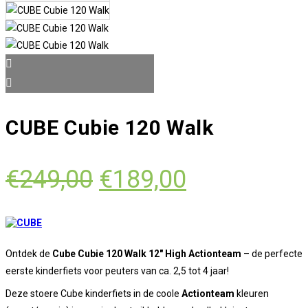
CUBE Cubie 120 Walk
Oorspronkelijke
Huidige
€
249,00
€
189,00
prijs
prijs
was:
is:
€249,00.
€189,00.
Ontdek de
Cube Cubie 120 Walk 12" High Actionteam
– de perfecte
eerste kinderfiets voor peuters van ca. 2,5 tot 4 jaar!
Deze stoere Cube kinderfiets in de coole
Actionteam
kleuren