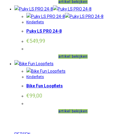
€617,50.
€499,00.
artikel bekijken
Kinderfiets
Puky LS PRO 24-8
€
549,99
artikel bekijken
Kinderfiets
Bike Fun Loopfiets
€
99,00
artikel bekijken