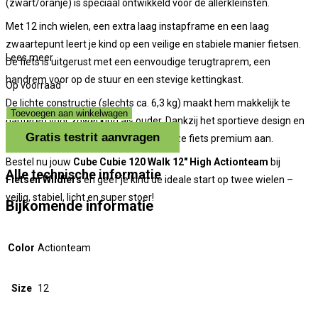
(zwart/oranje) is speciaal ontwikkeld voor de allerkleinsten.
Met 12 inch wielen, een extra laag instapframe en een laag
zwaartepunt leert je kind op een veilige en stabiele manier fietsen.
Lees meer
De fiets is uitgerust met een eenvoudige terugtraprem, een
handrem voor op de stuur en een stevige kettingkast.
Op voorraad
De lichte constructie (slechts ca. 6,3 kg) maakt hem makkelijk te
CUBE
Toevoegen aan winkelwagen
hanteren voor zowel kind als ouder. Dankzij het sportieve design en
Cubie
Gratis testrit aanvragen
de herkenbare Cube-kwaliteit voelt deze fiets premium aan.
120
Bestel nu jouw
Cube Cubie 120 Walk 12" High Actionteam
bij
Walk
Alle technische informatie
Fietsen Wildiers
en geef je kind de ideale start op twee wielen –
aantal
veilig, stabiel, licht en super stoer!
Bijkomende informatie
Color
Actionteam
Size
12